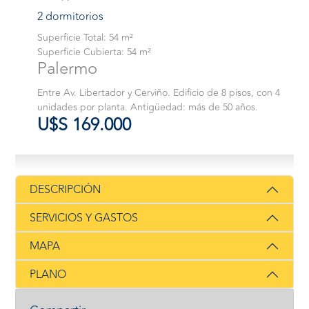
2 dormitorios
Superficie Total: 54 m²
Superficie Cubierta: 54 m²
Palermo
Entre Av. Libertador y Cerviño. Edificio de 8 pisos, con 4
unidades por planta. Antigüedad: más de 50 años.
U$S 169.000
DESCRIPCIÓN
SERVICIOS Y GASTOS
MAPA
PLANO