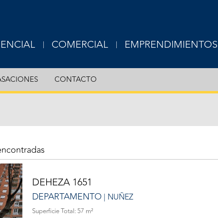
DENCIAL
COMERCIAL
EMPRENDIMIENTOS
USIVE
EXCLUSIVE
ASACIONES
CONTACTO
RTAMENTOS
OFICINAS
S
LOCALES
ERAS
TERRENOS
encontradas
OTROS
DEHEZA 1651
DEPARTAMENTO
| NUÑEZ
Superficie Total: 57 m²