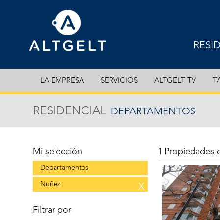
RESI
EXCL
LA EMPRESA
SERVICIOS
ALTGELT TV
T
DEPA
RESIDENCIAL
DEPARTAMENTOS
CASA
COCH
Mi selección
1 Propiedades 
Departamentos
Nuñez
X
Filtrar por