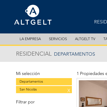
RESI
EXCL
LA EMPRESA
SERVICIOS
ALTGELT TV
T
DEPA
RESIDENCIAL
DEPARTAMENTOS
CASA
COCH
Mi selección
1 Propiedades 
Departamentos
San Nicolás
X
Filtrar por