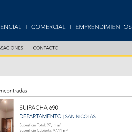
DENCIAL
COMERCIAL
EMPRENDIMIENTOS
USIVE
EXCLUSIVE
ASACIONES
CONTACTO
RTAMENTOS
OFICINAS
S
LOCALES
ERAS
TERRENOS
encontradas
OTROS
SUIPACHA 690
DEPARTAMENTO
| SAN NICOLÁS
Superficie Total: 97,11 m²
Superficie Cubierta: 97,11 m²