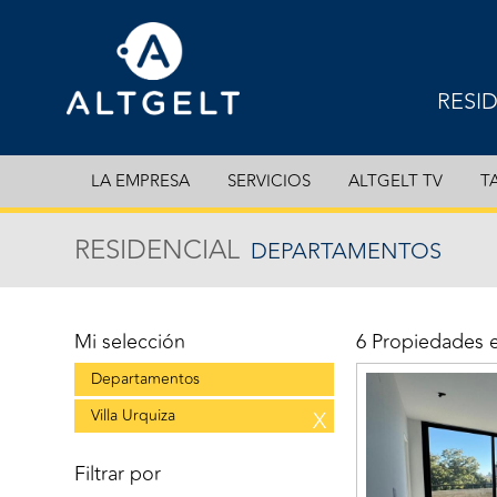
RESI
EXCL
LA EMPRESA
SERVICIOS
ALTGELT TV
T
DEPA
RESIDENCIAL
DEPARTAMENTOS
CASA
COCH
Mi selección
6 Propiedades 
Departamentos
Villa Urquiza
X
Filtrar por