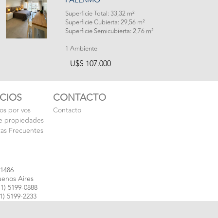
PALERMO
Superficie Total: 33,32 m²
Superficie Cubierta: 29,56 m²
Superficie Semicubierta: 2,76 m²
1 Ambiente
U$S 107.000
ICIOS
CONTACTO
s por vos
Contacto
e propiedades
as Frecuentes
 1486
enos Aires
1) 5199-0888
1) 5199-2233