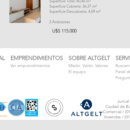
Superficie Total: 40,46 m²
Superficie Cubierta: 36,37 m²
Superficie Descubierta: 4,09 m²
2 Ambientes
U$S 115.000
AL
EMPRENDIMIENTOS
SOBRE ALTGELT
SERV
Ver emprendimientos
Misión. Visión. Valores.
Buscamo
El equipo
Panel d
Pregunt
Juncal
Ciudad de Bu
Comercial /
(01
Viviendas /
(01