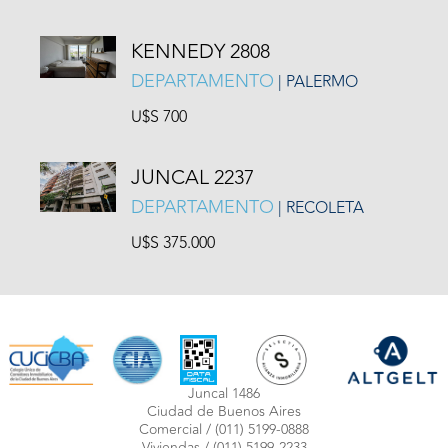
KENNEDY 2808
DEPARTAMENTO
| PALERMO
U$S 700
JUNCAL 2237
DEPARTAMENTO
| RECOLETA
U$S 375.000
Juncal 1486
Ciudad de Buenos Aires
Comercial /
(011) 5199-0888
Viviendas /
(011) 5199-2233