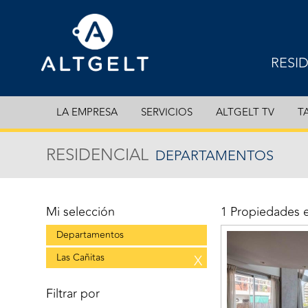
RESI
EXCL
LA EMPRESA
SERVICIOS
ALTGELT TV
T
DEPA
RESIDENCIAL
DEPARTAMENTOS
CASA
COCH
Mi selección
1 Propiedades 
Departamentos
Las Cañitas
X
Filtrar por