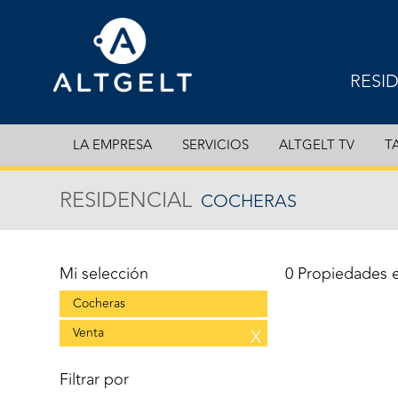
RESI
EXCL
LA EMPRESA
SERVICIOS
ALTGELT TV
T
DEPA
RESIDENCIAL
COCHERAS
CASA
COCH
Mi selección
0 Propiedades 
Cocheras
Venta
X
Filtrar por