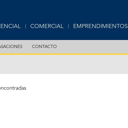
DENCIAL
COMERCIAL
EMPRENDIMIENTOS
USIVE
EXCLUSIVE
ASACIONES
CONTACTO
RTAMENTOS
OFICINAS
S
LOCALES
ERAS
TERRENOS
encontradas
OTROS