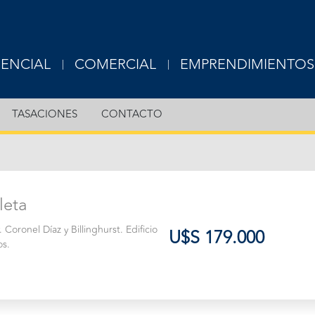
DENCIAL
COMERCIAL
EMPRENDIMIENTOS
USIVE
EXCLUSIVE
TASACIONES
CONTACTO
RTAMENTOS
OFICINAS
S
LOCALES
leta
ERAS
TERRENOS
 Coronel Díaz y Billinghurst. Edificio
U$S 179.000
OTROS
os.