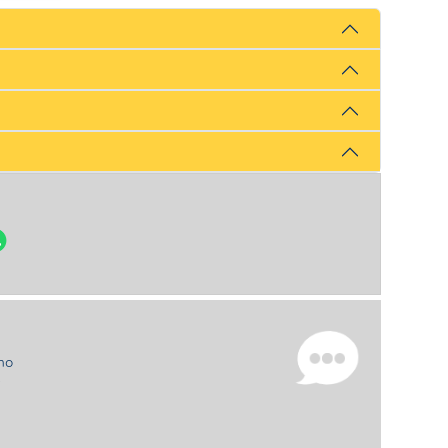
uno
e