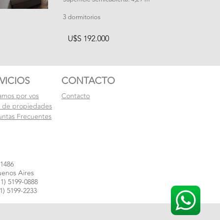
3 dormitorios
U$S 192.000
VICIOS
CONTACTO
amos por vos
Contacto
l de propiedades
untas Frecuentes
 1486
enos Aires
1) 5199-0888
1) 5199-2233