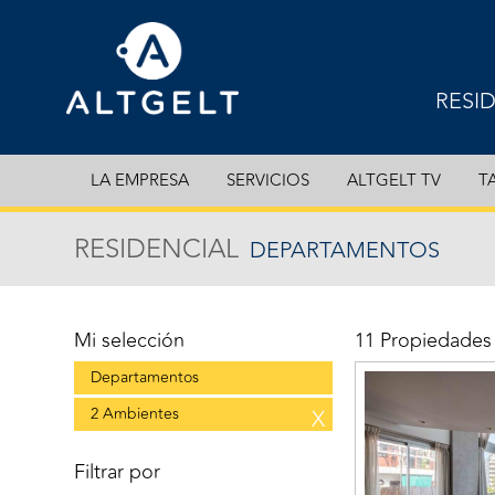
RESI
EXCL
LA EMPRESA
SERVICIOS
ALTGELT TV
T
DEPA
RESIDENCIAL
DEPARTAMENTOS
CASA
COCH
Mi selección
11 Propiedades
Departamentos
2 Ambientes
X
Filtrar por