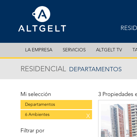
RESI
EXCL
LA EMPRESA
SERVICIOS
ALTGELT TV
T
DEPA
RESIDENCIAL
DEPARTAMENTOS
CASA
COCH
Mi selección
3 Propiedades 
Departamentos
6 Ambientes
X
Filtrar por