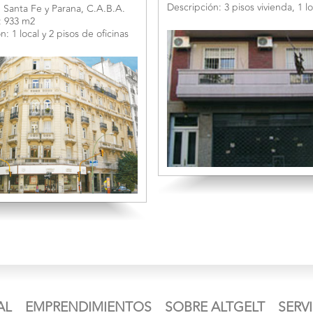
Descripción: 3 pisos vivienda, 1 lo
 Santa Fe y Parana, C.A.B.A.
: 933 m2
n: 1 local y 2 pisos de oficinas
AL
EMPRENDIMIENTOS
SOBRE ALTGELT
SERV