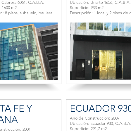
: Cabrera 6061, C.A.B.A.
Ubicación: Uriarte 1656, C.A.B.A.
: 1600 m2
Superficie: 933 m2
n: 8 pisos, subsuelo, baulera
Descripción: 1 local y 2 pisos de o
TA FE Y
ECUADOR 93
ANA
Año de Construcción: 2007
Ubicación: Ecuador 930, C.A.B.A
Superficie: 291,7 m2
nstrucción: 2001