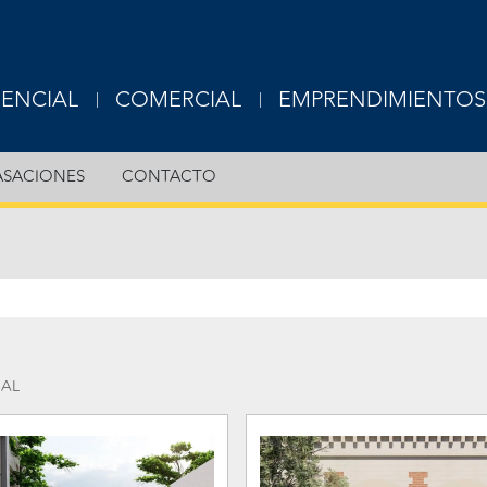
DENCIAL
COMERCIAL
EMPRENDIMIENTOS
USIVE
EXCLUSIVE
ASACIONES
CONTACTO
RTAMENTOS
OFICINAS
S
LOCALES
ERAS
TERRENOS
OTROS
IAL