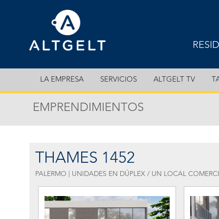
RESI
EXCL
LA EMPRESA
SERVICIOS
ALTGELT TV
T
DEPA
EMPRENDIMIENTOS
CASA
COCH
THAMES 1452
PALERMO | UNIDADES EN DÚPLEX / UN LOCAL COMERC